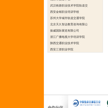
武汉铁路职业技术学院轨道交
西安金铭职业培训学校
苏州大学城市轨道交通学院
北京天久智达教育咨询有限公
振威国际展览有限公司
浙江广播电视大学培训学院
陕西交通职业技术学院
西安三资职业学院
安弗施无线射频系统(上海)有
达诺巴特集团（中国）
欧姆龙自动化（中国）有限公
中铁隧道勘测设计院有限公司
克诺尔车辆设备（苏州）有限
深圳达实智能股份有限公司
北京市交通学校
武汉铁路职业技术学院轨道交
西安金铭职业培训学校