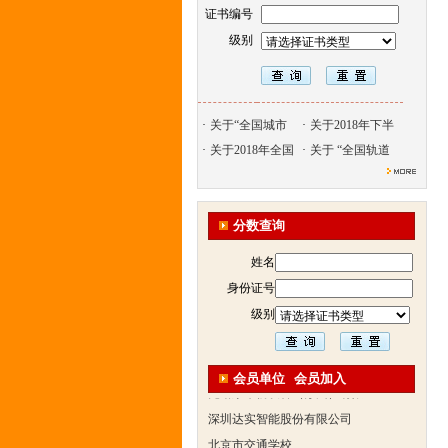
证书编号
级别
·
关于“全国城市
·
关于2018年下半
北京天久智达教育咨询有限公
·
关于2018年全国
·
关于 “全国轨道
振威国际展览有限公司
浙江广播电视大学培训学院
陕西交通职业技术学院
分数查询
西安三资职业学院
姓名
安弗施无线射频系统(上海)有
身份证号
达诺巴特集团（中国）
级别
欧姆龙自动化（中国）有限公
中铁隧道勘测设计院有限公司
会员单位
会员加入
克诺尔车辆设备（苏州）有限
深圳达实智能股份有限公司
北京市交通学校