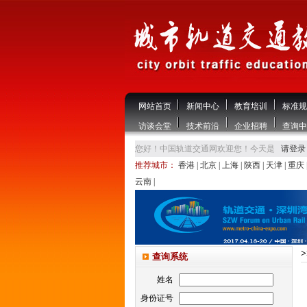
网站首页
新闻中心
教育培训
标准规
访谈会堂
技术前沿
企业招聘
查询中
您好！中国轨道交通网欢迎您！今天是
请登录
推荐城市：
香港
|
北京
|
上海
|
陕西
|
天津
|
重庆
云南
|
查询系统
姓名
身份证号