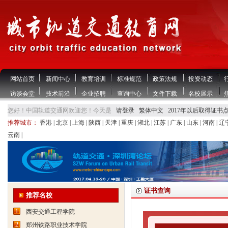
网站首页
新闻中心
教育培训
标准规范
政策法规
投资动态
访谈会堂
技术前沿
企业招聘
查询中心
文件下载
名校展示
您好！中国轨道交通网欢迎您！今天是
请登录
繁体中文
2017年以后取得证书
推荐城市：
香港
|
北京
|
上海
|
陕西
|
天津
|
重庆
|
湖北
|
江苏
|
广东
|
山东
|
河南
|
辽
云南
|
证书查询
推荐名校
1
西安交通工程学院
2
郑州铁路职业技术学院