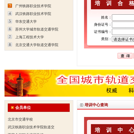
培训合
3
广州铁路职业技术学院
4
武汉铁路职业技术学院
姓名：
5
华东交通大学
身份证号：
6
苏州大学城市轨道交通学院
北京天久智达教育咨询有限公
证书编号：
7
上海工程技术大学
振威国际展览有限公司
类别：
8
北京交通大学轨道交通学院
浙江广播电视大学培训学院
陕西交通职业技术学院
西安三资职业学院
安弗施无线射频系统(上海)有
达诺巴特集团（中国）
欧姆龙自动化（中国）有限公
中铁隧道勘测设计院有限公司
克诺尔车辆设备（苏州）有限
培训中心查询
会员单位
深圳达实智能股份有限公司
北京市交通学校
武汉铁路职业技术学院轨道交
培训中
西安金铭职业培训学校