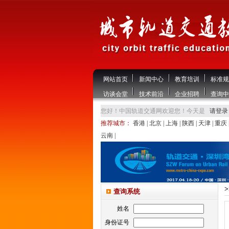
网站首页
新闻中心
教育培训
标准规
访谈会堂
技术前沿
企业招聘
查询中
您好！中国轨道交通网欢迎您！今天是
请登录
推荐城市：
香港
|
北京
|
上海
|
陕西
|
天津
|
重庆
云南
|
查询系统
姓名
身份证号