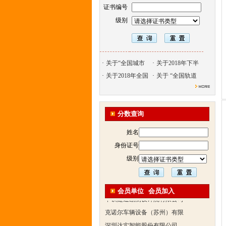
证书编号
级别
·
关于“全国城市
·
关于2018年下半
·
关于2018年全国
·
关于 “全国轨道
北京天久智达教育咨询有限公
振威国际展览有限公司
分数查询
浙江广播电视大学培训学院
陕西交通职业技术学院
姓名
西安三资职业学院
身份证号
安弗施无线射频系统(上海)有
级别
达诺巴特集团（中国）
欧姆龙自动化（中国）有限公
会员单位
会员加入
中铁隧道勘测设计院有限公司
克诺尔车辆设备（苏州）有限
深圳达实智能股份有限公司