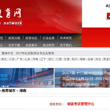
此页
范
政策法规
投资动态
行业会展
学术研究
心
文件下载
名校展示
焦点时空
关于我们
繁体中文
2017年以后取得证书点击查询
|
湖北
|
江苏
|
广东
|
山东
|
河南
|
辽宁
|
浙江
|
江西
|
甘肃
|
四川
|
湖南
|
吉林
|
河北
|
黑龙
>>推荐城市 > 湖南
省级考试管理中心
授权类别：