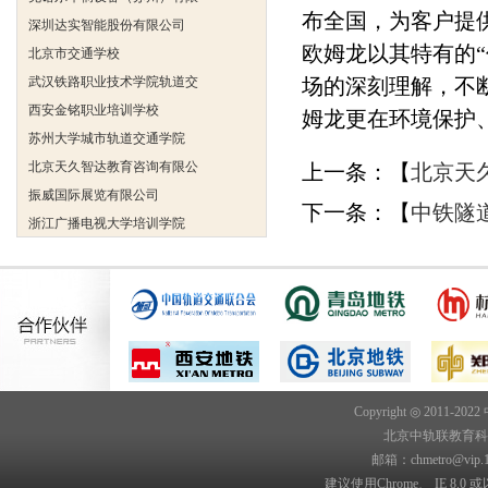
深圳达实智能股份有限公司
布全国，为客户提
北京市交通学校
欧姆龙以其特有的
武汉铁路职业技术学院轨道交
场的深刻理解，不
西安金铭职业培训学校
姆龙更在环境保护
苏州大学城市轨道交通学院
北京天久智达教育咨询有限公
上一条：【
北京天
振威国际展览有限公司
下一条：【
中铁隧
浙江广播电视大学培训学院
陕西交通职业技术学院
西安三资职业学院
安弗施无线射频系统(上海)有
达诺巴特集团（中国）
欧姆龙自动化（中国）有限公
中铁隧道勘测设计院有限公司
克诺尔车辆设备（苏州）有限
Copyright ◎ 2011-202
北京中轨联教育科技院
深圳达实智能股份有限公司
邮箱：chmetro@vip.
北京市交通学校
建议使用Chrome、 IE 8.0 或