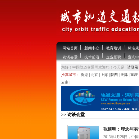
网站首页
新闻中心
教育培训
标准规
访谈会堂
技术前沿
企业招聘
查询中
您好！中国轨道交通网欢迎您！今天是
请登录
推荐城市：
香港
|
北京
|
上海
|
陕西
|
天津
|
重庆
云南
|
>> 访谈会堂
张慎明：理念与实
2013年4月28日