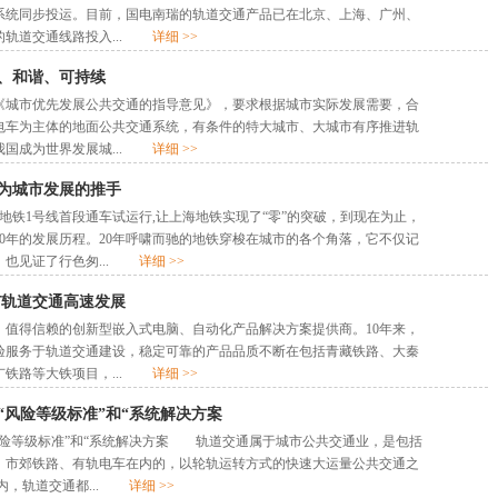
系统同步投运。目前，国电南瑞的轨道交通产品已在北京、上海、广州、
的轨道交通线路投入...
详细 >>
、和谐、可持续
台《城市优先发展公共交通的指导意见》，要求根据城市实际发展需要，合
电车为主体的地面公共交通系统，有条件的特大城市、大城市有序推进轨
我国成为世界发展城...
详细 >>
为城市发展的推手
，上海地铁1号线首段通车试运行,让上海地铁实现了“零”的突破，到现在为止，
0年的发展历程。20年呼啸而驰的地铁穿梭在城市的各个角落，它不仅记
，也见证了行色匆...
详细 >>
市轨道交通高速发展
、值得信赖的创新型嵌入式电脑、自动化产品解决方案提供商。10年来，
验服务于轨道交通建设，稳定可靠的产品品质不断在包括青藏铁路、大秦
广铁路等大铁项目，...
详细 >>
“风险等级标准”和“系统解决方案
风险等级标准”和“系统解决方案 轨道交通属于城市公共交通业，是包括
、市郊铁路、有轨电车在内的，以轮轨运转方式的快速大运量公共交通之
围内，轨道交通都...
详细 >>