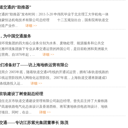
道交通的“助推器”
的“助推器”发布时间：2011-5-20 申伟民毕业于北京理工大学机电一体
迪蒙恒达机电技术有限公司总经理 十二五规划出台，国务院将轨道交
制造产业作...
详细 >>
，为中国交通服务
环境集团的四大核心业务分别为水务、废物处理、能源服务和公共交
立雅环境集团旗下专业从事交通运营的跨国公司，是目前欧洲和美洲最大
营商。自1876年起，...
详细 >>
我们准备好了——访上海地铁运营有限公
简介 2005年底，随着轨道交通4号线的开通试运营，拥有5条轨道线路的
线运营阶段跨入网络化运营阶段。 2007年底，上海轨道交通将新建成5
8条线路投入运...
详细 >>
京轨建设丁树奎副总经理
现任北京市轨道交通建设管理有限公司副总经理。曾先后主持了大秦铁路
沪高速铁路电气化总体设计及香港西铁、将军澳地铁供电咨询设计、地铁
型项目。同时，在企...
详细 >>
交通——专访江苏紫光集团董事长 陈茂