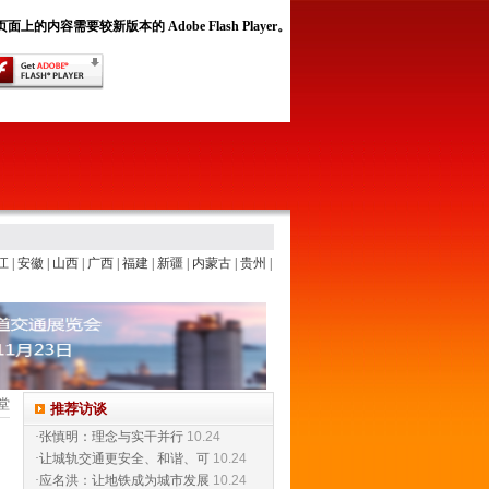
面上的内容需要较新版本的 Adobe Flash Player。
江
|
安徽
|
山西
|
广西
|
福建
|
新疆
|
内蒙古
|
贵州
|
堂
推荐访谈
·张慎明：理念与实干并行
10.24
·让城轨交通更安全、和谐、可
10.24
·应名洪：让地铁成为城市发展
10.24