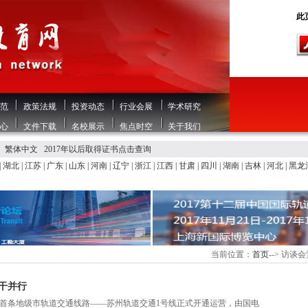
此页
范
政策法规
投资动态
行业会展
学术研究
心
文件下载
名校展示
焦点时空
关于我们
繁体中文
2017年以后取得证书点击查询
|
湖北
|
江苏
|
广东
|
山东
|
河南
|
辽宁
|
浙江
|
江西
|
甘肃
|
四川
|
湖南
|
吉林
|
河北
|
黑龙
当前位置：
首页
-->
访谈会
干并行
，中国首条地级市轨道交通线路——苏州轨道交通1号线正式开通运营，由国电