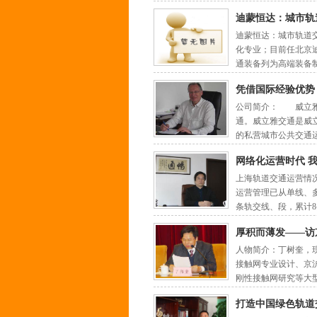
迪蒙恒达：城市轨
迪蒙恒达：城市轨道交通
化专业；目前任北京
通装备列为高端装备
凭借国际经验优势
公司简介： 威立雅
通。威立雅交通是威
的私营城市公共交通运
网络化运营时代 
上海轨道交通运营情况
运营管理已从单线、多
条轨交线、段，累计
厚积而薄发――访
人物简介：丁树奎，
接触网专业设计、京
刚性接触网研究等大
打造中国绿色轨道