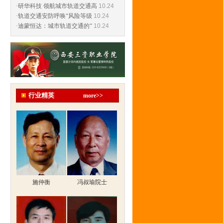
·研华科技 领航城市轨道交通高
10.24
·轨道交通安防呼唤“风险等级
10.24
·迪蒙恒达：城市轨道交通的“
10.24
行业精英
more>>
施仲衡
冯叔瑜院士