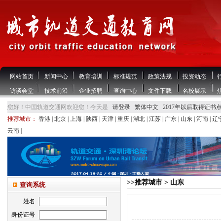
网站首页
新闻中心
教育培训
标准规范
政策法规
投资动态
访谈会堂
技术前沿
企业招聘
查询中心
文件下载
名校展示
您好！中国轨道交通网欢迎您！今天是
请登录
繁体中文
2017年以后取得证书
推荐城市：
香港
|
北京
|
上海
|
陕西
|
天津
|
重庆
|
湖北
|
江苏
|
广东
|
山东
|
河南
|
辽
云南
|
>>推荐城市 > 山东
查询系统
姓名
身份证号