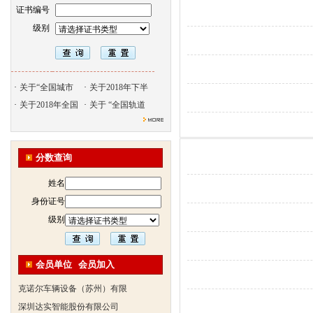
证书编号
级别
·
关于“全国城市
·
关于2018年下半
·
关于2018年全国
·
关于 “全国轨道
北京天久智达教育咨询有限公
振威国际展览有限公司
浙江广播电视大学培训学院
分数查询
陕西交通职业技术学院
姓名
西安三资职业学院
身份证号
安弗施无线射频系统(上海)有
级别
达诺巴特集团（中国）
欧姆龙自动化（中国）有限公
中铁隧道勘测设计院有限公司
会员单位
会员加入
克诺尔车辆设备（苏州）有限
深圳达实智能股份有限公司