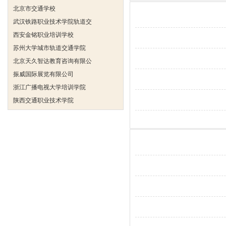
北京市交通学校
武汉铁路职业技术学院轨道交
西安金铭职业培训学校
苏州大学城市轨道交通学院
北京天久智达教育咨询有限公
振威国际展览有限公司
浙江广播电视大学培训学院
陕西交通职业技术学院
西安三资职业学院
安弗施无线射频系统(上海)有
达诺巴特集团（中国）
欧姆龙自动化（中国）有限公
中铁隧道勘测设计院有限公司
克诺尔车辆设备（苏州）有限
深圳达实智能股份有限公司
北京市交通学校
武汉铁路职业技术学院轨道交
西安金铭职业培训学校