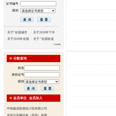
证书编号
级别
·
关于“全国城市
·
关于2018年下半
·
关于2018年全国
·
关于 “全国轨道
北京天久智达教育咨询有限公
分数查询
振威国际展览有限公司
浙江广播电视大学培训学院
姓名
陕西交通职业技术学院
身份证号
西安三资职业学院
级别
安弗施无线射频系统(上海)有
达诺巴特集团（中国）
会员单位
会员加入
欧姆龙自动化（中国）有限公
中铁隧道勘测设计院有限公司
克诺尔车辆设备（苏州）有限