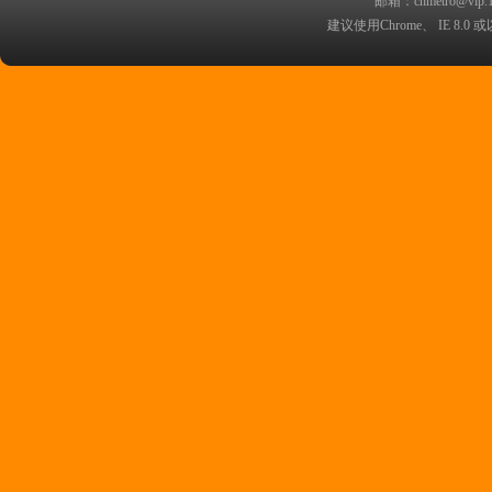
邮箱：chmetro@vip.
武汉铁路职业技术学院轨道交
建议使用Chrome、 IE 8.0 或
西安金铭职业培训学校
苏州大学城市轨道交通学院