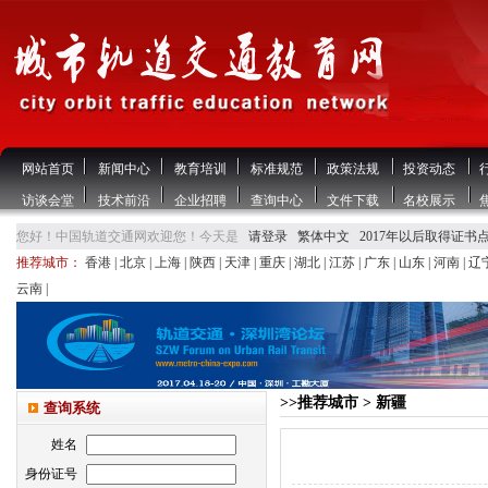
网站首页
新闻中心
教育培训
标准规范
政策法规
投资动态
访谈会堂
技术前沿
企业招聘
查询中心
文件下载
名校展示
您好！中国轨道交通网欢迎您！今天是
请登录
繁体中文
2017年以后取得证书
推荐城市：
香港
|
北京
|
上海
|
陕西
|
天津
|
重庆
|
湖北
|
江苏
|
广东
|
山东
|
河南
|
辽
云南
|
>>推荐城市 > 新疆
查询系统
姓名
身份证号