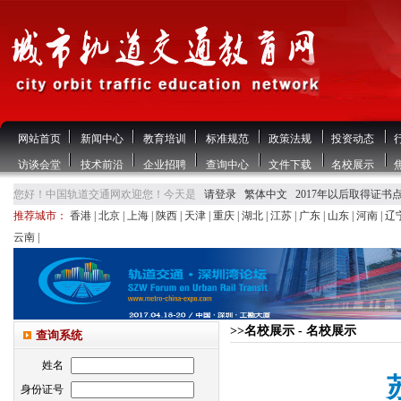
网站首页
新闻中心
教育培训
标准规范
政策法规
投资动态
访谈会堂
技术前沿
企业招聘
查询中心
文件下载
名校展示
您好！中国轨道交通网欢迎您！今天是
请登录
繁体中文
2017年以后取得证书
推荐城市：
香港
|
北京
|
上海
|
陕西
|
天津
|
重庆
|
湖北
|
江苏
|
广东
|
山东
|
河南
|
辽
云南
|
>>名校展示 - 名校展示
查询系统
姓名
身份证号