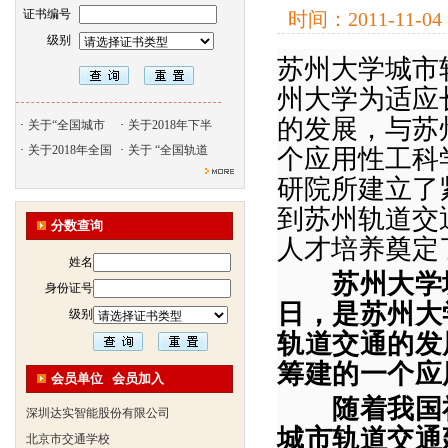
证书编号
时间：
2011-11-04
级别
苏州大学城市
州大学为适应
北京天久智达教育咨询有限公
的发展，与苏
·
关于“全国城市
·
关于2018年下半
振威国际展览有限公司
·
关于2018年全国
·
关于 “全国轨道
个应用性工科
浙江广播电视大学培训学院
研院所建立了
陕西交通职业技术学院
到
苏州轨道交
西安三资职业学院
分数查询
人才培养奠定
安弗施无线射频系统(上海)有
姓名
达诺巴特集团（中国）
苏州大学
身份证号
欧姆龙自动化（中国）有限公
日
，是苏州大
级别
中铁隧道勘测设计院有限公司
轨道交通的发
克诺尔车辆设备（苏州）有限
筹建的一个应
深圳达实智能股份有限公司
会员单位
会员加入
随着我国
北京市交通学校
武汉铁路职业技术学院轨道交
城市轨道交通