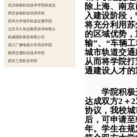
西安金铭职业培训学校
除
上海
、
南京
苏州大学城市轨道交通学院
入建设阶段，
北京天久智达教育咨询有限公
将充分利用苏
振威国际展览有限公司
的区域优势，
浙江广播电视大学培训学院
输
”
、
“
车辆工
陕西交通职业技术学院
西安三资职业学院
城市轨道交通
安弗施无线射频系统(上海)有
从而将学院打
达诺巴特集团（中国）
通建设人才的
欧姆龙自动化（中国）有限公
中铁隧道勘测设计院有限公司
克诺尔车辆设备（苏州）有限
学院积极开
深圳达实智能股份有限公司
达成双方
2
＋
2
北京市交通学校
协议，我校城
武汉铁路职业技术学院轨道交
后，可申请至
西安金铭职业培训学校
年。学生在规
苏州大学城市轨道交通学院