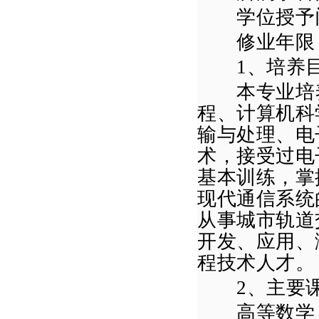
学位授予门
修业年限
1
、培养
本专业培
程
、
计算机科
输与处理、电
术，接受过
电
基本训练，掌
现代通信系统
从事
城市轨道
开发、应用、
程技术人才
。
2
、主要
高等数学