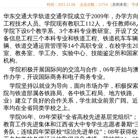
时间：
2011-11-04
点击次数：
11714
［
关闭本页
］ 字
华东交通大学
轨道交通
学院成立于2009年，办学
工程技术人员。学院现有教职工112人，专任教师68
学院下设6个教学系、3个本科专业教研室
。
开设了
备信息工程三个本科专业
和
铁道工程、铁道机车车辆
辆、铁道交通运营管理等14个高职专业，在校学生2
室、教务室、学工办、实验中心、技能鉴定所和国家
机构。
学院积极开展国际间的交流与合作，06年开始与
作办学，开设国际商务和电子商务专业。
学院坚持以就业为导向，面向市场办学，积极探索
院与铁道部属各铁路局、各中铁工程局、地方铁路、
业）建立了良好的合作关系，学生就业前景广阔。近
率均在全省同类学校之上。
学院06年、09年荣获“全省高校先进基层党组织”
教育工作先进集体和江西省大中专学生志愿者暑期“
务队；连续四年荣获
校“综治先进单位”；08年获得