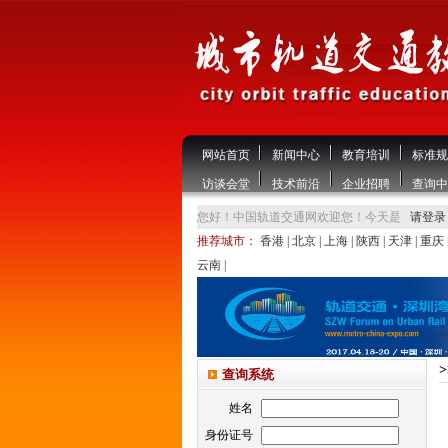
网站首页
新闻中心
教育培训
标准规
访谈会堂
技术前沿
企业招聘
查询中
您好！中国轨道交通网欢迎您！今天是
请登录
推荐城市：
香港
|
北京
|
上海
|
陕西
|
天津
|
重庆
云南
|
查询系统
姓名
身份证号