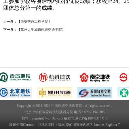
工参加学校各项活动均取得优良成绩；获校第24、2
团体总分第一的成绩。
上一条：【
西安交通工程学院
】
下一条：【
苏州大学城市轨道交通学院
】
Copyright ◎ 2011-2022 中国轨道交通教育网 . All rights reserved .
北京中轨联教育科技院陕西分院 电话：029-81540386
邮箱：chmetro@vip.163.com 备案号:
京ICP备18040314号-1
建议使用Chrome、 IE 8.0 或以上版本,您的浏览器内核为:Internet Explorer 7