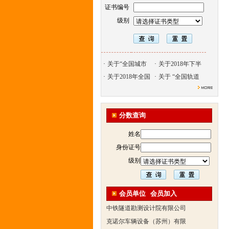
证书编号
级别
·
关于“全国城市
·
关于2018年下半
·
关于2018年全国
·
关于 “全国轨道
北京天久智达教育咨询有限公
振威国际展览有限公司
分数查询
浙江广播电视大学培训学院
姓名
陕西交通职业技术学院
身份证号
西安三资职业学院
级别
安弗施无线射频系统(上海)有
达诺巴特集团（中国）
欧姆龙自动化（中国）有限公
会员单位
会员加入
中铁隧道勘测设计院有限公司
克诺尔车辆设备（苏州）有限
深圳达实智能股份有限公司