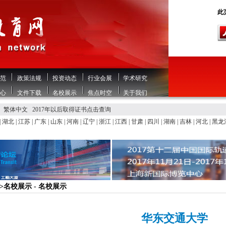
此页
范
政策法规
投资动态
行业会展
学术研究
心
文件下载
名校展示
焦点时空
关于我们
繁体中文
2017年以后取得证书点击查询
|
湖北
|
江苏
|
广东
|
山东
|
河南
|
辽宁
|
浙江
|
江西
|
甘肃
|
四川
|
湖南
|
吉林
|
河北
|
黑龙
>>名校展示 - 名校展示
华东交通大学