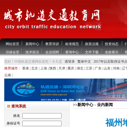
网站首页
新闻中心
教育培训
标准规范
政策法规
投资动态
访谈会堂
技术前沿
企业招聘
查询中心
文件下载
名校展示
您好！中国轨道交通网欢迎您！今天是
请登录
繁体中文
2017年以后取得证书
推荐城市：
香港
|
北京
|
上海
|
陕西
|
天津
|
重庆
|
湖北
|
江苏
|
广东
|
山东
|
河南
|
辽
云南
|
>>新闻中心 - 业内新闻
查询系统
姓名
福州
身份证号