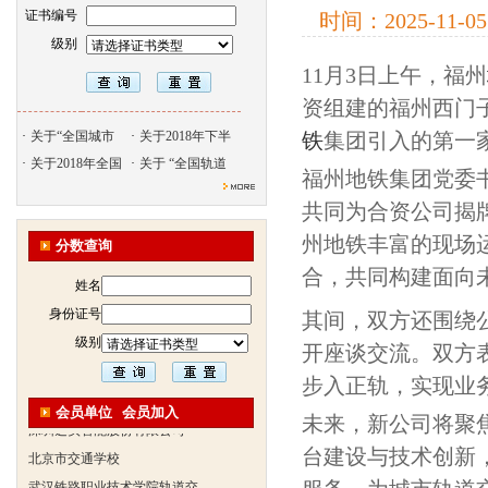
证书编号
时间：
2025-11-05
级别
11月3日上午，福州
资组建的福州西门
北京天久智达教育咨询有限公
·
关于“全国城市
·
关于2018年下半
铁
集团引入的第一
·
振威国际展览有限公司
关于2018年全国
·
关于 “全国轨道
福州地铁集团党委
浙江广播电视大学培训学院
共同为合资公司揭
陕西交通职业技术学院
州地铁丰富的现场
分数查询
西安三资职业学院
合，共同构建面向
安弗施无线射频系统(上海)有
姓名
达诺巴特集团（中国）
身份证号
其间，双方还围绕
欧姆龙自动化（中国）有限公
级别
开座谈交流。双方
中铁隧道勘测设计院有限公司
步入正轨，实现业
克诺尔车辆设备（苏州）有限
会员单位
会员加入
深圳达实智能股份有限公司
未来，新公司将聚
北京市交通学校
台建设与技术创新
武汉铁路职业技术学院轨道交