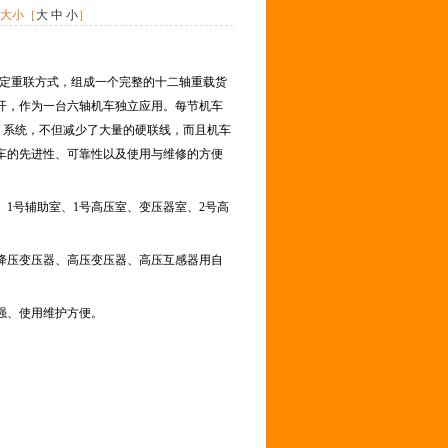
体大小［
大
中
小
］
固定重联方式，组成一个完整的十二轴重载货
开，作为一台六轴机车独立应用。每节机车
N）系统，不但减少了大量的硬联线，而且机车
车的先进性、可靠性以及使用与维修的方便
1号辅助室、1号高压室、变压器室、2号高
、降压变压器、高压变压器、高压互感器用自
强、使用维护方便。