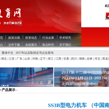
此页
范
政策法规
投资动态
行业会展
学术研究
心
文件下载
名校展示
焦点时空
关于我们
繁体中文
2017年以后取得证书点击查询
|
湖北
|
江苏
|
广东
|
山东
|
河南
|
辽宁
|
浙江
|
江西
|
甘肃
|
四川
|
湖南
|
吉林
|
河北
|
黑龙
>>产品展示 -
SS3B型电力机车 （中国