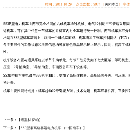
时间：
2011-10-29
点击次数：
9974
［
关闭本页
］ 字
SS3B型电力机车由两节完全相同的六轴机车通过机械、电气和制动空气管路采用
运机车，可在其中任意一节机车的司机室内对全车进行统一控制。两节机车亦可分
均是在SS3型机车基础上，取消一个司机室而成。机车增加了列车控制网络（TC
各主要部件的工作状态和故障信息均可在彩色液晶显示屏上显示，因此，提高了机
性。
机车设备布置与通风系统以单节车为单元。每节车划分为如下七大区域，即司机室、
压室、2号辅助室、3号辅助室、车顶设备和车下设备等。
SS3B型机车主电路与SS3机车相比，增加了高压连接器、高压隔离开关、网压表
动开关。
机车主要性能特点是：机车起动和牵引能力强，技术先进，机车可靠性高、互换性
上一条：【
铝型材 萨帕
】
下一条：【
SS9型准高速客运电力机车 （中国南车）
】