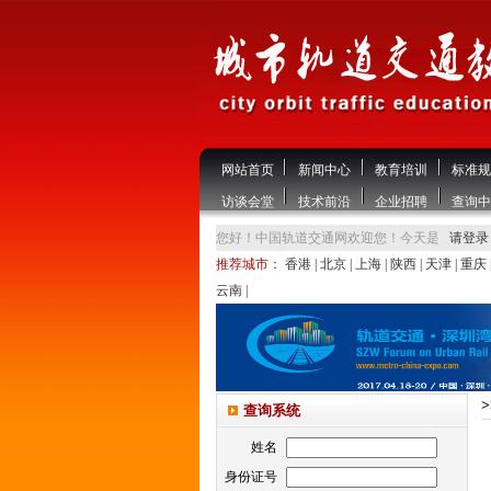
网站首页
新闻中心
教育培训
标准规
访谈会堂
技术前沿
企业招聘
查询中
您好！中国轨道交通网欢迎您！今天是
请登录
推荐城市：
香港
|
北京
|
上海
|
陕西
|
天津
|
重庆
云南
|
查询系统
姓名
身份证号