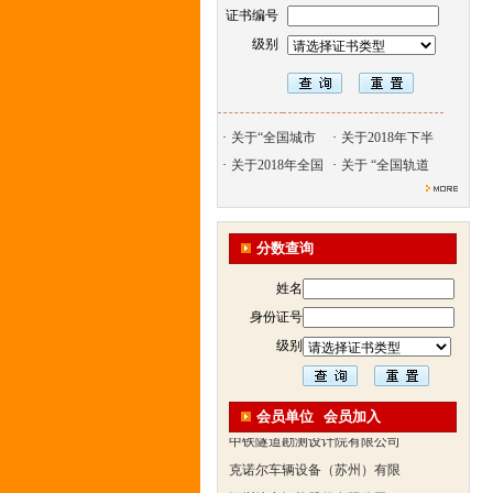
证书编号
级别
·
关于“全国城市
·
关于2018年下半
·
关于2018年全国
·
关于 “全国轨道
北京天久智达教育咨询有限公
振威国际展览有限公司
分数查询
浙江广播电视大学培训学院
陕西交通职业技术学院
姓名
西安三资职业学院
身份证号
安弗施无线射频系统(上海)有
级别
达诺巴特集团（中国）
欧姆龙自动化（中国）有限公
会员单位
会员加入
中铁隧道勘测设计院有限公司
克诺尔车辆设备（苏州）有限
深圳达实智能股份有限公司