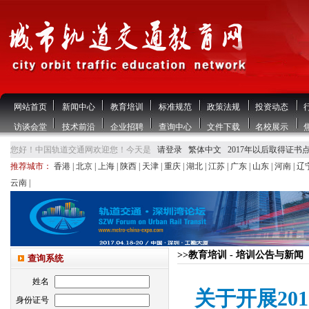
网站首页
新闻中心
教育培训
标准规范
政策法规
投资动态
访谈会堂
技术前沿
企业招聘
查询中心
文件下载
名校展示
您好！中国轨道交通网欢迎您！今天是
请登录
繁体中文
2017年以后取得证书
推荐城市：
香港
|
北京
|
上海
|
陕西
|
天津
|
重庆
|
湖北
|
江苏
|
广东
|
山东
|
河南
|
辽
云南
|
>>教育培训 - 培训公告与新闻
查询系统
姓名
关于开展20
身份证号