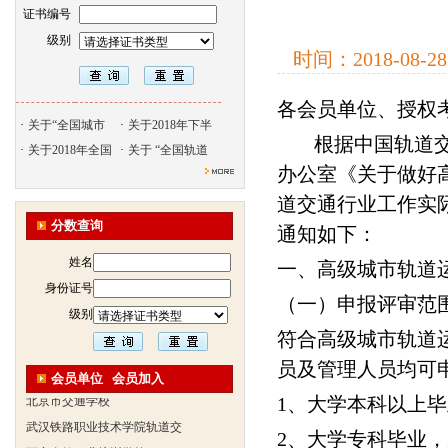
证书编号
级别
时间：
2018-08-28
北京天久智达教育咨询有限公
各会员单位、授权
振威国际展览有限公司
·
关于“全国城市
·
关于2018年下半
根据中国轨道
浙江广播电视大学培训学院
·
关于2018年全国
·
关于 “全国轨道
办公室《关于做好
陕西交通职业技术学院
西安三资职业学院
道交通行业工作实
安弗施无线射频系统(上海)有
分数查询
通知如下：
达诺巴特集团（中国）
姓名
一、高级城市轨道
欧姆龙自动化（中国）有限公
身份证号
（一）申报评审范
中铁隧道勘测设计院有限公司
级别
克诺尔车辆设备（苏州）有限
符合高级城市轨道
深圳达实智能股份有限公司
员及管理人员均可
会员单位
会员加入
北京市交通学校
1、大学本科以上
武汉铁路职业技术学院轨道交
西安金铭职业培训学校
2、大学专科毕业