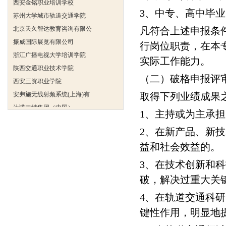
苏州大学城市轨道交通学院
3、中专、高中毕
北京天久智达教育咨询有限公
凡符合上述申报条
振威国际展览有限公司
浙江广播电视大学培训学院
行岗位职责，在本
陕西交通职业技术学院
实际工作能力。
西安三资职业学院
（二）破格申报评
安弗施无线射频系统(上海)有
取得下列业绩成果
达诺巴特集团（中国）
欧姆龙自动化（中国）有限公
1、主持或为主承
中铁隧道勘测设计院有限公司
2、在新产品、新
克诺尔车辆设备（苏州）有限
益和社会效益的。
深圳达实智能股份有限公司
北京市交通学校
3、在技术创新和
武汉铁路职业技术学院轨道交
破，解决过重大关
西安金铭职业培训学校
4、在轨道交通科
苏州大学城市轨道交通学院
键性作用，明显地