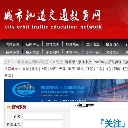
网站首页
新闻中心
教育培训
标准规范
政策法规
投资动态
访谈会堂
技术前沿
企业招聘
查询中心
文件下载
名校展示
您好！中国轨道交通网欢迎您！今天是
请登录
繁体中文
2017年以后取得证书
推荐城市：
香港
|
北京
|
上海
|
陕西
|
天津
|
重庆
|
湖北
|
江苏
|
广东
|
山东
|
河南
|
辽
云南
|
>>焦点时空 -
查询系统
姓名
『关注
身份证号