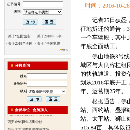
证书编号
时间：
2016-10-28
级别
记者25日获悉，
北京天久智达教育咨询有限公
征地拆迁的通告，3
振威国际展览有限公司
浙江广播电视大学培训学院
·
关于“全国城市
·
关于2018年下半
一个车辆段，其中
陕西交通职业技术学院
·
关于2018年全国
·
关于 “全国轨道
年底全面动工。
西安三资职业学院
佛山地铁3号线工
安弗施无线射频系统(上海)有
城区与大良容桂组
分数查询
达诺巴特集团（中国）
的快轨通道。投资估
欧姆龙自动化（中国）有限公
姓名
中铁隧道勘测设计院有限公司
划从2016年底开
身份证号
克诺尔车辆设备（苏州）有限
年、运营期25年。
级别
深圳达实智能股份有限公司
根据通告，佛山地
北京市交通学校
站、西约站、叠滘
会员单位
会员加入
武汉铁路职业技术学院轨道交
站、太平站、狮山
西安金铭职业培训学校
苏州大学城市轨道交通学院
515.84亩，具