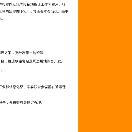
分工程投资以及境内段征地拆迁工作和费用。征
省出资98.1亿元，其余资本金42亿元由中
款。
布设方案，充分利用土地资源。
衔接，推进铁路客站及周边用地综合开发。
求。
业和信息化部、军委联合参谋部在通讯迁
报告，并按照有关规定办理。