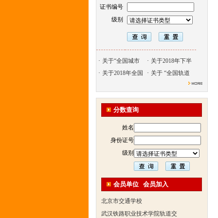
证书编号
级别
北京天久智达教育咨询有限公
·
关于“全国城市
·
关于2018年下半
振威国际展览有限公司
·
关于2018年全国
·
关于 “全国轨道
浙江广播电视大学培训学院
陕西交通职业技术学院
西安三资职业学院
分数查询
安弗施无线射频系统(上海)有
姓名
达诺巴特集团（中国）
身份证号
欧姆龙自动化（中国）有限公
级别
中铁隧道勘测设计院有限公司
克诺尔车辆设备（苏州）有限
深圳达实智能股份有限公司
会员单位
会员加入
北京市交通学校
武汉铁路职业技术学院轨道交