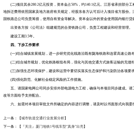
(二)项目其余280.2亿元投资，资本金占50%，约140.1亿元。江苏省承担部
地拆迁费用依照国家及地方政府有关规定，经股东各方认可后计入项目省方股份。江苏
国铁路总公司负责筹措，使用自有资金等解决。资本金以外的资金使用国内银行贷
出资各方按《公司法》组建规范的合资铁路公司，负责工程建设和经营管理。
建设工期3.5年。
四、下步工作要求
(一)结合城镇发展规划，进一步研究优化线路沿既有陇海铁路和连霍高速公路
(二)结合城市规划，优化铁路枢纽布局，强化与其他交通方式旅客运输的无缝
(三)加强生态环境保护，建设和运营中要切实落实生态保护和污染防治各项要
(四)强化防范、化解社会稳定风险的工作措施。
五、请国家电网公司同步安排外部电源电力工程，确保与本项目同步建成。请工
改等方面给予支持配合。
六、如需对本项目审批文件所确定的内容进行调整，请及时以书面形式向我委
上一条：【
城市轨道交通行业发展分析
】
下一条：【
『关注』厦门地铁1号线车型“真身”出壳
】