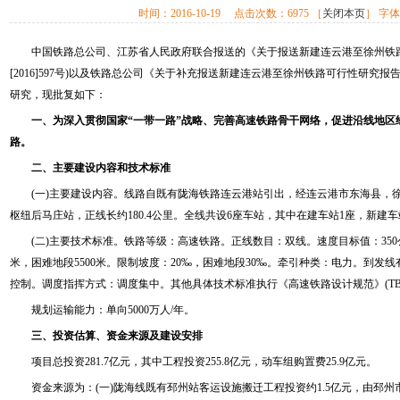
时间：
2016-10-19
点击次数：
6975
［
关闭本页
］ 字
中国铁路总公司、江苏省人民政府联合报送的《关于报送新建连云港至徐州铁路
[2016]597号)以及铁路总公司《关于补充报送新建连云港至徐州铁路可行性研究报告的函
研究，现批复如下：
一、为深入贯彻国家“一带一路”战略、完善高速铁路骨干网络，促进沿线地区
路。
二、主要建设内容和技术标准
(一)主要建设内容。线路自既有陇海铁路连云港站引出，经连云港市东海县，
枢纽后马庄站，正线长约180.4公里。全线共设6座车站，其中在建车站1座，新建车
(二)主要技术标准。铁路等级：高速铁路。正线数目：双线。速度目标值：350公
米，困难地段5500米。限制坡度：20‰，困难地段30‰。牵引种类：电力。到发线
控制。调度指挥方式：调度集中。其他具体技术标准执行《高速铁路设计规范》(TB 1062
规划运输能力：单向5000万人/年。
三、投资估算、资金来源及建设安排
项目总投资281.7亿元，其中工程投资255.8亿元，动车组购置费25.9亿元。
资金来源为：(一)陇海线既有邳州站客运设施搬迁工程投资约1.5亿元，由邳州市