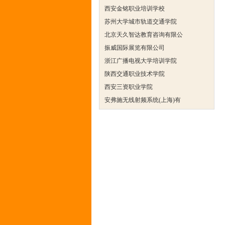
西安金铭职业培训学校
苏州大学城市轨道交通学院
北京天久智达教育咨询有限公
振威国际展览有限公司
浙江广播电视大学培训学院
陕西交通职业技术学院
西安三资职业学院
安弗施无线射频系统(上海)有
达诺巴特集团（中国）
欧姆龙自动化（中国）有限公
中铁隧道勘测设计院有限公司
克诺尔车辆设备（苏州）有限
深圳达实智能股份有限公司
北京市交通学校
武汉铁路职业技术学院轨道交
西安金铭职业培训学校
苏州大学城市轨道交通学院