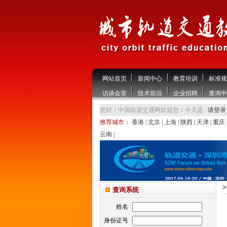
网站首页
新闻中心
教育培训
标准规
访谈会堂
技术前沿
企业招聘
查询中
您好！中国轨道交通网欢迎您！今天是
请登录
推荐城市：
香港
|
北京
|
上海
|
陕西
|
天津
|
重庆
云南
|
查询系统
姓名
身份证号