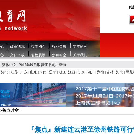
此页
范
政策法规
投资动态
行业会展
学术研究
心
文件下载
名校展示
焦点时空
关于我们
繁体中文
2017年以后取得证书点击查询
|
湖北
|
江苏
|
广东
|
山东
|
河南
|
辽宁
|
浙江
|
江西
|
甘肃
|
四川
|
湖南
|
吉林
|
河北
|
黑龙
>>焦点时空 -
『焦点』新建连云港至徐州铁路可行