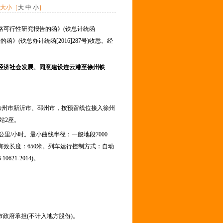
体大小［
大
中
小
］
可行性研究报告的函》(铁总计统函
》(铁总办计统函[2016]287号)收悉。经
经济社会发展、同意建设连云港至徐州铁
徐州市新沂市、邳州市，按预留线位接入徐州
站2座。
里/小时。最小曲线半径：一般地段7000
有效长度：650米。列车运行控制方式：自动
1-2014)。
政府承担(不计入地方股份)。